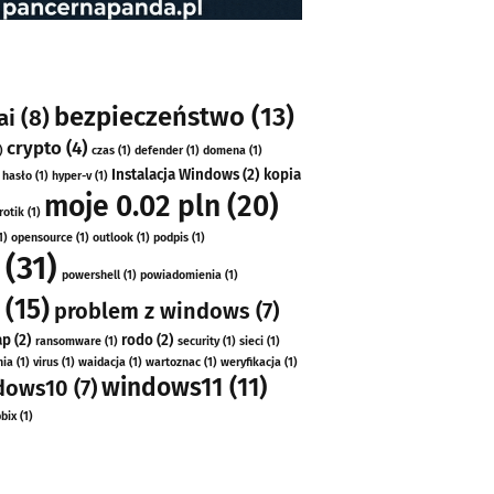
bezpieczeństwo
(13)
ai
(8)
crypto
(4)
)
czas
(1)
defender
(1)
domena
(1)
Instalacja Windows
(2)
kopia
hasło
(1)
hyper-v
(1)
moje 0.02 pln
(20)
rotik
(1)
1)
opensource
(1)
outlook
(1)
podpis
(1)
(31)
powershell
(1)
powiadomienia
(1)
(15)
problem z windows
(7)
ap
(2)
rodo
(2)
ransomware
(1)
security
(1)
sieci
(1)
nia
(1)
virus
(1)
waidacja
(1)
wartoznac
(1)
weryfikacja
(1)
windows11
(11)
dows10
(7)
bix
(1)