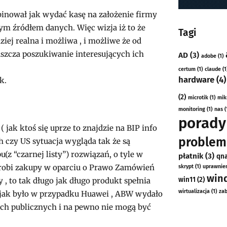
nował jak wydać kasę na założenie firmy
ym źródłem danych. Więc wizja iż to że
Tagi
iej realna i możliwa , i możliwe że od
szcza poszukiwanie interesujących ich
AD
(3)
adobe
(1)
certum
(1)
claude
(1
hardware
(4)
k.
(2)
microtik
(1)
mik
monitoring
(1)
nas
(
porady
 jak ktoś się uprze to znajdzie na BIP info
problem
 czy US sytuacja wygląda tak że są
z “czarnej listy”) rozwiązań, o tyle w
płatnik
(3)
qn
a robi zakupy w oparciu o Prawo Zamówień
skrypt
(1)
uprawnie
win
win11
(2)
 , to tak długo jak długo produkt spełnia
wirtualizacja
(1)
zab
 jak było w przypadku Huawei , ABW wydało
ach publicznych i na pewno nie mogą być