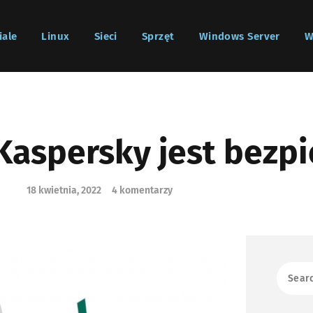
iale
Linux
Sieci
Sprzęt
Windows Server
W
Kaspersky jest bezpi
18 kwietnia, 2022
4 komentarzy