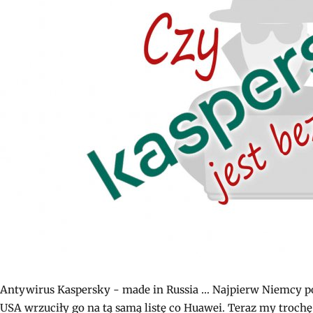
Antywirus Kaspersky - made in Russia … Najpierw Niemcy pow
USA wrzuciły go na tą samą listę co Huawei. Teraz my trochę 