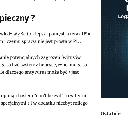
pieczny ?
edziały że to kiepski pomysł, a teraz USA
m i czemu sprawa nie jest prosta w PL .
ie potencjalnych zagrożeń (wirusów,
gą to być systemy heurystyczne, mogą to
le dlaczego antywirus może być / jest
pinią i hasłem “don’t be evil” to w teorii
i specjalnymi ? i w dodatku niezbyt miłego
Ostatnie