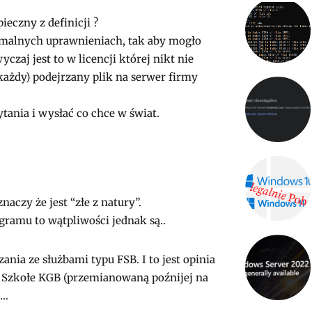
ieczny z definicji ?
malnych uprawnieniach, tak aby mogło
czaj jest to w licencji której nikt nie
ażdy) podejrzany plik na serwer firmy
ania i wysłać co chce w świat.
naczy że jest “złe z natury”.
ogramu to wątpliwości jednak są..
ia ze służbami typu FSB. I to jest opinia
ą Szkołe KGB (przemianowaną poźnijej na
e…