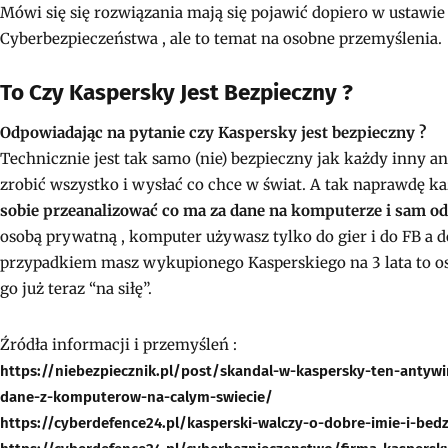
Mówi się się rozwiązania mają się pojawić dopiero w ustaw
Cyberbezpieczeństwa , ale to temat na osobne przemyślenia.
To Czy Kaspersky Jest Bezpieczny ?
Odpowiadając na pytanie czy Kaspersky jest bezpieczny ?
Technicznie jest tak samo (nie) bezpieczny jak każdy inny
zrobić wszystko i wysłać co chce w świat. A tak naprawdę k
sobie przeanalizować co ma za dane na komputerze i sam od
osobą prywatną , komputer używasz tylko do gier i do FB a d
przypadkiem masz wykupionego Kasperskiego na 3 lata to os
go już teraz “na siłę”.
Źródła informacji i przemyśleń :
https://niebezpiecznik.pl/post/skandal-w-kaspersky-ten-antyw
dane-z-komputerow-na-calym-swiecie/
https://cyberdefence24.pl/kasperski-walczy-o-dobre-imie-i-bed