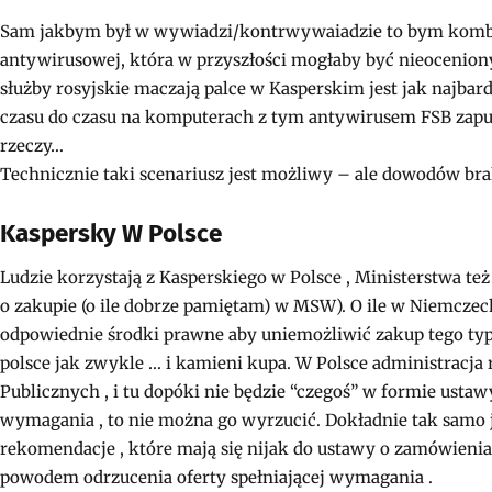
Sam jakbym był w wywiadzi/kontrwywaiadzie to bym kombi
antywirusowej, która w przyszłości mogłaby być nieocenion
służby rosyjskie maczają palce w Kasperskim jest jak najbardz
czasu do czasu na komputerach z tym antywirusem FSB zapu
rzeczy…
Technicznie taki scenariusz jest możliwy – ale dowodów bra
Kaspersky W Polsce
Ludzie korzystają z Kasperskiego w Polsce , Ministerstwa też (
o zakupie (o ile dobrze pamiętam) w MSW). O ile w Niemczech
odpowiednie środki prawne aby uniemożliwić zakup tego typu(
polsce jak zwykle … i kamieni kupa. W Polsce administracj
Publicznych , i tu dopóki nie będzie “czegoś” w formie ustawy
wymagania , to nie można go wyrzucić. Dokładnie tak samo
rekomendacje , które mają się nijak do ustawy o zamówieni
powodem odrzucenia oferty spełniającej wymagania .