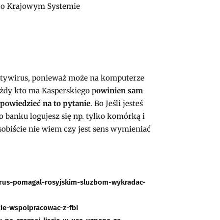
ie o Krajowym Systemie
 antywirus, ponieważ może na komputerze
ażdy kto ma Kasperskiego p
owinien sam
powiedzieć na to pytanie
. Bo Jeśli jesteś
o banku logujesz się np. tylko komórką i
obiście nie wiem czy jest sens wymieniać
irus-pomagal-rosyjskim-sluzbom-wykradac-
zie-wspolpracowac-z-fbi