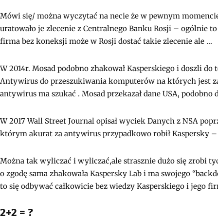
Mówi się/ można wyczytać na necie że w pewnym momencie K
uratowało je zlecenie z Centralnego Banku Rosji – ogólnie t
firma bez koneksji może w Rosji dostać takie zlecenie ale …
W 2014r. Mosad podobno zhakował Kasperskiego i doszli do 
Antywirus do przeszukiwania komputerów na których jest za
antywirus ma szukać . Mosad przekazał dane USA, podobno do
W 2017 Wall Street Journal opisał wyciek Danych z NSA po
którym akurat za antywirus przypadkowo robił Kaspersky – 
Można tak wyliczać i wyliczać,ale strasznie dużo się zrobi tyc
o zgodę sama zhakowała Kaspersky Lab i ma swojego “backd
to się odbywać całkowicie bez wiedzy Kasperskiego i jego fi
2+2 = ?