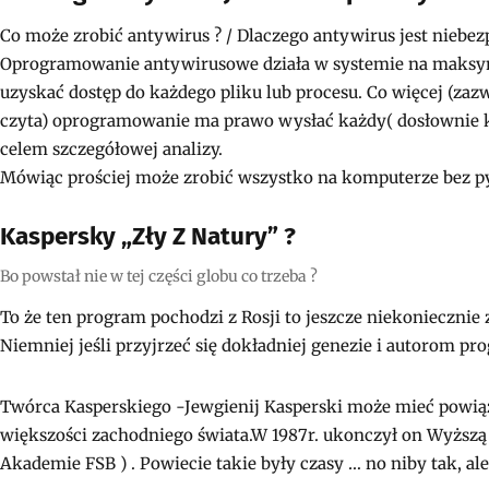
Co może zrobić antywirus ? / Dlaczego antywirus jest niebezp
Oprogramowanie antywirusowe działa w systemie na maksy
uzyskać dostęp do każdego pliku lub procesu. Co więcej (zazwy
czyta) oprogramowanie ma prawo wysłać każdy( dosłownie k
celem szczegółowej analizy.
Mówiąc prościej może zrobić wszystko na komputerze bez pyt
Kaspersky „zły Z Natury” ?
Bo powstał nie w tej części globu co trzeba ?
To że ten program pochodzi z Rosji to jeszcze niekoniecznie z
Niemniej jeśli przyjrzeć się dokładniej genezie i autorom pr
Twórca Kasperskiego -Jewgienij Kasperski może mieć powiązan
większości zachodniego świata.W 1987r. ukonczył on Wyższ
Akademie FSB ) . Powiecie takie były czasy … no niby tak, al