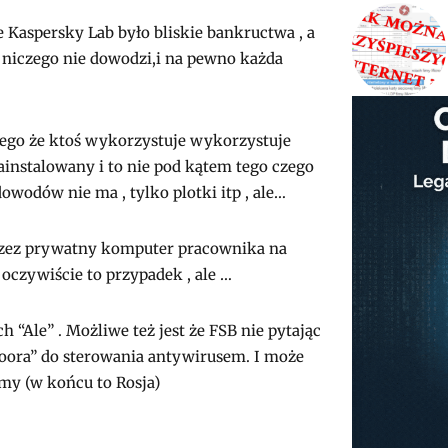
aspersky Lab było bliskie bankructwa , a
o niczego nie dowodzi,i na pewno każda
tego że ktoś wykorzystuje wykorzystuje
instalowany i to nie pod kątem tego czego
wodów nie ma , tylko plotki itp , ale…
przez prywatny komputer pracownika na
oczywiście to przypadek , ale …
h “Ale” . Możliwe też jest że FSB nie pytając
oora” do sterowania antywirusem. I może
rmy (w końcu to Rosja)