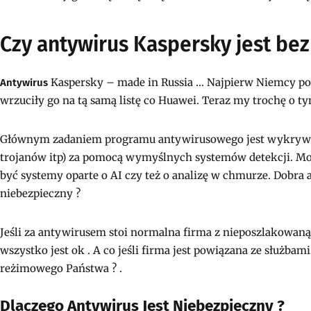
Czy antywirus Kaspersky jest bez
Kaspersky – made in Russia … Najpierw Niemcy powi
Antywirus
wrzuciły go na tą samą listę co Huawei. Teraz my trochę o ty
Głównym zadaniem programu antywirusowego jest wykrywan
trojanów itp) za pomocą wymyślnych systemów detekcji. Mo
być systemy oparte o AI czy też o analizę w chmurze. Dobra a
niebezpieczny ?
Jeśli za antywirusem stoi normalna firma z nieposzlakowaną o
wszystko jest ok . A co jeśli firma jest powiązana ze służbam
reżimowego Państwa ? .
Dlaczego Antywirus Jest Niebezpieczny ?