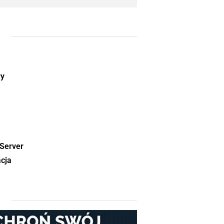
ry
Server
acja