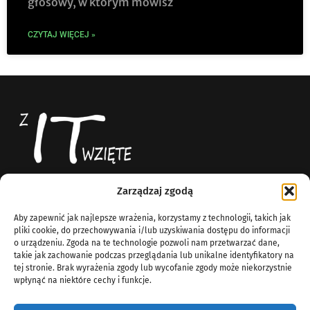
głosowy, w którym mówisz
CZYTAJ WIĘCEJ »
Zarządzaj zgodą
Z IT Wzięte
News
Aby zapewnić jak najlepsze wrażenia, korzystamy z technologii, takich jak
Blog technologiczny
O Nas
pliki cookie, do przechowywania i/lub uzyskiwania dostępu do informacji
Komputery
o urządzeniu. Zgoda na te technologie pozwoli nam przetwarzać dane,
info@zitwziete.org
takie jak zachowanie podczas przeglądania lub unikalne identyfikatory na
Linux
tej stronie. Brak wyrażenia zgody lub wycofanie zgody może niekorzystnie
Sieci
wpłynąć na niektóre cechy i funkcje.
Windows Server