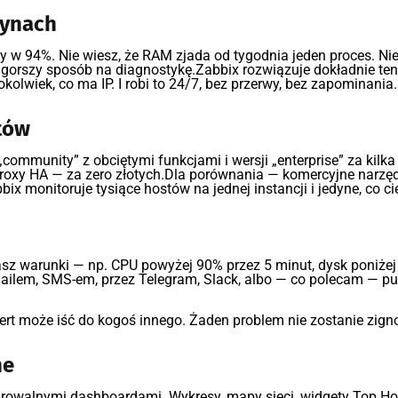
zynach
ony w 94%. Nie wiesz, że RAM zjada od tygodnia jeden proces. Ni
jgorszy sposób na diagnostykę.Zabbix rozwiązuje dokładnie ten
kolwiek, co ma IP. I robi to 24/7, bez przerwy, bez zapominania.
tów
community” z obciętymi funkcjami i wersji „enterprise” za kilka
, proxy HA — za zero złotych.Dla porównania — komercyjne narz
x monitoruje tysiące hostów na jednej instancji i jedyne, co cię
asz warunki — np. CPU powyżej 90% przez 5 minut, dysk poniżej
ilem, SMS-em, przez Telegram, Slack, albo — co polecam — pus
alert może iść do kogoś innego. Żaden problem nie zostanie zig
ne
rowalnymi dashboardami. Wykresy, mapy sieci, widgety Top Host