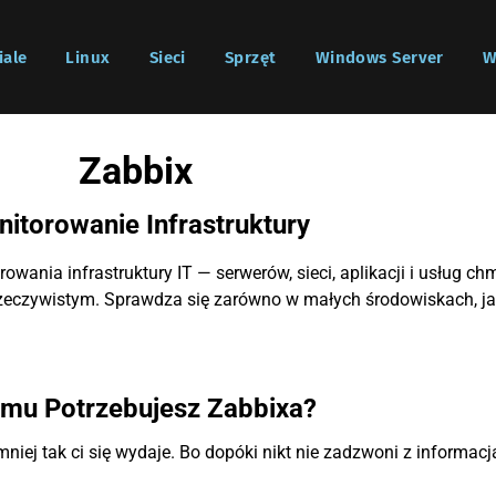
iale
Linux
Sieci
Sprzęt
Windows Server
W
Zabbix
itorowanie Infrastruktury
owania infrastruktury IT — serwerów, sieci, aplikacji i usług c
rzeczywistym. Sprawdza się zarówno w małych środowiskach, j
mu Potrzebujesz Zabbixa?
ej tak ci się wydaje. Bo dopóki nikt nie zadzwoni z informacją, 