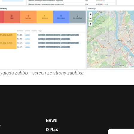
ygląda zabbix - screen ze strony zabbixa.
News
y
O Nas