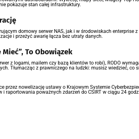
 pokazuje stan całej infrastruktury.
rację
ującym domowy serwer NAS, jak i w środowiskach enterprise z t
zacje i przeżyć awarię łącza bez utraty danych.
e Mieć”, To Obowiązek
rwer z logami, mailem czy bazą klientów to robi), RODO wymag
ych. Tłumacząc z prawniczego na ludzki: musisz wiedzieć, co s
ce przez nowelizację ustawy o Krajowym Systemie Cyberbezpi
w i raportowania poważnych zdarzeń do CSIRT w ciągu 24 godzin.