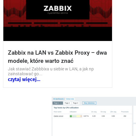
Zabbix na LAN vs Zabbix Proxy – dwa
modele, które warto znać
Jak stawiać Zabbbixa u siebie w LAN, a jak np
zainstalować go...
czytaj więcej...