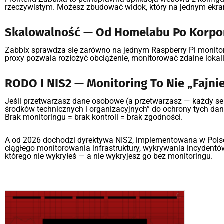
rzeczywistym. Możesz zbudować widok, który na jednym ekranie
Skalowalność — Od Homelabu Po Korpo
Zabbix sprawdza się zarówno na jednym Raspberry Pi monitor
proxy pozwala rozłożyć obciążenie, monitorować zdalne lokali
RODO I NIS2 — Monitoring To Nie „fajni
Jeśli przetwarzasz dane osobowe (a przetwarzasz — każdy se
środków technicznych i organizacyjnych” do ochrony tych dan
Brak monitoringu = brak kontroli = brak zgodności.
A od 2026 dochodzi dyrektywa NIS2, implementowana w Pols
ciągłego monitorowania infrastruktury, wykrywania incydentó
którego nie wykryłeś — a nie wykryjesz go bez monitoringu.