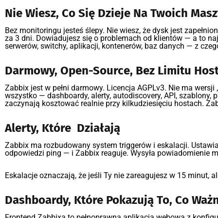
Nie Wiesz, Co Się Dzieje Na Twoich Mas
Bez monitoringu jesteś ślepy. Nie wiesz, że dysk jest zapełni
za 3 dni. Dowiadujesz się o problemach od klientów — a to na
serwerów, switchy, aplikacji, kontenerów, baz danych — z czego
Darmowy, Open-Source, Bez Limitu Hos
Zabbix jest w pełni darmowy. Licencja AGPLv3. Nie ma wersji „
wszystko — dashboardy, alerty, autodiscovery, API, szablony
zaczynają kosztować realnie przy kilkudziesięciu hostach. Zabbi
Alerty, Które Działają
Zabbix ma rozbudowany system triggerów i eskalacji. Ustawi
odpowiedzi ping — i Zabbix reaguje. Wysyła powiadomienie ma
Eskalacje oznaczają, że jeśli Ty nie zareagujesz w 15 minut, 
Dashboardy, Które Pokazują To, Co Waż
Frontend Zabbixa to pełnoprawna aplikacja webowa z konfigu