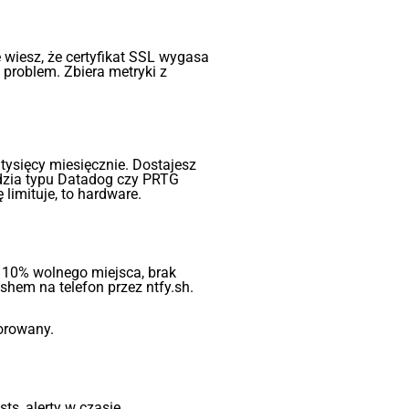
e wiesz, że certyfikat SSL wygasa
 problem. Zbiera metryki z
 tysięcy miesięcznie. Dostajesz
ędzia typu Datadog czy PRTG
 limituje, to hardware.
 10% wolnego miejsca, brak
hem na telefon przez ntfy.sh.
norowany.
s, alerty w czasie