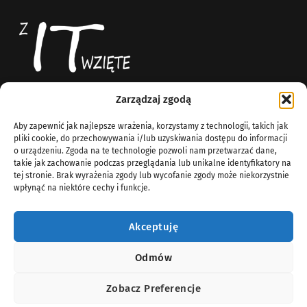
Zarządzaj zgodą
Z IT Wzięte
News
Aby zapewnić jak najlepsze wrażenia, korzystamy z technologii, takich jak
Blog technologiczny
O Nas
pliki cookie, do przechowywania i/lub uzyskiwania dostępu do informacji
Komputery
o urządzeniu. Zgoda na te technologie pozwoli nam przetwarzać dane,
info@zitwziete.org
takie jak zachowanie podczas przeglądania lub unikalne identyfikatory na
Linux
tej stronie. Brak wyrażenia zgody lub wycofanie zgody może niekorzystnie
Sieci
wpłynąć na niektóre cechy i funkcje.
Windows Server
Wirtualizacja
Akceptuję
Odmów
Zobacz Preferencje