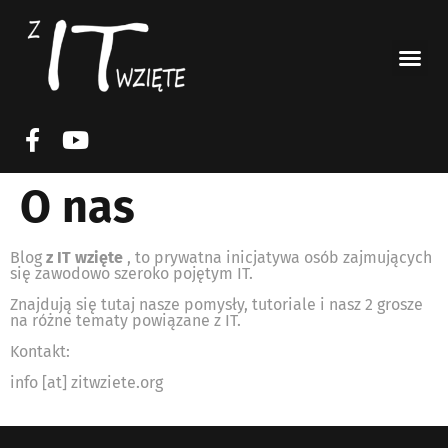
O nas
Blog
z IT wzięte
, to prywatna inicjatywa osób zajmujących
się zawodowo szeroko pojętym IT.
Znajdują się tutaj nasze pomysły, tutoriale i nasz 2 grosze
na różne tematy powiązane z IT.
Kontakt:
info [at] zitwziete.org