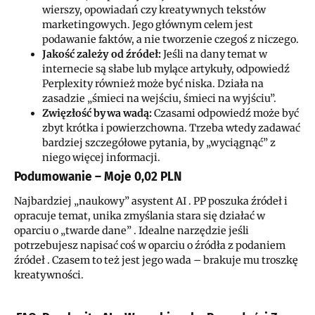
wierszy, opowiadań czy kreatywnych tekstów
marketingowych. Jego głównym celem jest
podawanie faktów, a nie tworzenie czegoś z niczego.
Jakość zależy od źródeł:
Jeśli na dany temat w
internecie są słabe lub mylące artykuły, odpowiedź
Perplexity również może być niska. Działa na
zasadzie „śmieci na wejściu, śmieci na wyjściu”.
Zwięzłość bywa wadą:
Czasami odpowiedź może być
zbyt krótka i powierzchowna. Trzeba wtedy zadawać
bardziej szczegółowe pytania, by „wyciągnąć” z
niego więcej informacji.
Podumowanie – Moje 0,02 PLN
Najbardziej „naukowy” asystent AI . PP poszuka źródeł i
opracuje temat, unika zmyślania stara się działać w
oparciu o „twarde dane” . Idealne narzędzie jeśli
potrzebujesz napisać coś w oparciu o źródła z podaniem
źródeł . Czasem to też jest jego wada – brakuje mu troszkę
kreatywności.