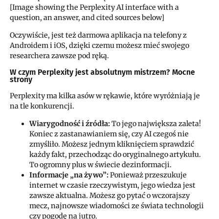
[Image showing the Perplexity AI interface with a
question, an answer, and cited sources below]
Oczywiście, jest też darmowa aplikacja na telefony z
Androidem i iOS, dzięki czemu możesz mieć swojego
researchera zawsze pod ręką.
W czym Perplexity jest absolutnym mistrzem? Mocne
strony
Perplexity ma kilka asów w rękawie, które wyróżniają je
na tle konkurencji.
Wiarygodność i źródła:
To jego największa zaleta!
Koniec z zastanawianiem się, czy AI czegoś nie
zmyśliło. Możesz jednym kliknięciem sprawdzić
każdy fakt, przechodząc do oryginalnego artykułu.
To ogromny plus w świecie dezinformacji.
Informacje „na żywo”:
Ponieważ przeszukuje
internet w czasie rzeczywistym, jego wiedza jest
zawsze aktualna. Możesz go pytać o wczorajszy
mecz, najnowsze wiadomości ze świata technologii
czy pogodę na jutro.