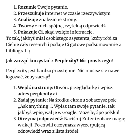
Rozumie
Twoje pytanie.
Przeszukuje
internet w czasie rzeczywistym.
Analizuje
znalezione strony.
Tworzy
z nich spójną, czytelną odpowiedź.
Pokazuje Ci
, skąd wzięło informacje.
To tak, jakbyś miał osobistego asystenta, który robi za
Ciebie cały research i podaje Ci gotowe podsumowanie z
bibliografią.
Jak zacząć korzystać z Perplexity? Nic prostszego!
Perplexity jest bardzo przystępne. Nie musisz się nawet
logować, żeby zacząć!
Wejdź na stronę:
Otwórz przeglądarkę i wpisz
adres
perplexity.ai
.
Zadaj pytanie:
Na środku ekranu zobaczysz pole
„Ask anything…”. Wpisz tam swoje pytanie, tak
jakbyś wpisywał je w Google. Może być po polsku!
Otrzymaj odpowiedź:
Naciśnij Enter i zobacz magię
w akcji. Po chwili otrzymasz wyczerpującą
odpowiedź wraz z listą źródeł.