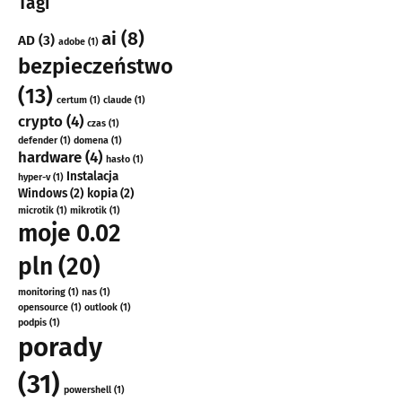
Tagi
ai
(8)
AD
(3)
adobe
(1)
bezpieczeństwo
(13)
certum
(1)
claude
(1)
crypto
(4)
czas
(1)
defender
(1)
domena
(1)
hardware
(4)
hasło
(1)
Instalacja
hyper-v
(1)
Windows
(2)
kopia
(2)
microtik
(1)
mikrotik
(1)
moje 0.02
pln
(20)
monitoring
(1)
nas
(1)
opensource
(1)
outlook
(1)
podpis
(1)
porady
(31)
powershell
(1)