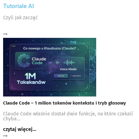
Tutoriale AI
Czyli Jak zacząć
Claude Code – 1 milion tokenów kontekstu i tryb głosowy
Claude Code właśnie dostał dwie funkcje, na które czekali
chyba...
czytaj więcej...