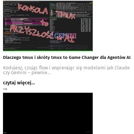
Dlaczego tmux i skróty tmux to Game Changer dla Agentów AI
Kodujesz, czując flow i wspierając się modelami jak Claude
czy Gemini – pewnie...
czytaj więcej...