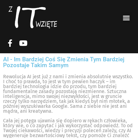
AI - Im Bardziej Coś Się Zmienia Tym Bardziej
Pozostaje Takim Samym
Rewolucja AI jest już z nami i zmienia absolutnie wszystko.
I choć to prawda, to jest w tym pewien haczyk – im
bardziej technologia idzie do przodu, tym bardziej
fundamentalne zasady pozostają niezmienne. Sztuczna
inteligencja, mimo swojej niezwykłości, jest w gruncie
rzeczy tylko narzędziem, tak jak kiedyś był nim młotek, a
później wyszukiwarka Google. Sama z siebie nie jest ani
mądra, ani kreatywna.
Cała jej potęga ujawnia się dopiero w rękach człowieka,
który wie, o co zapytać i jak wykorzystać odpowiedź. To od
Twojej ciekawości, wiedzy i precyzji poleceń zależy, czy AI
wygeneruje bezwartościowy tekst, czy pomoże Ci znaleźć