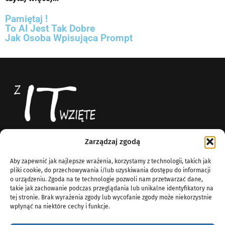
Pamiętaj !
To AI Jest Tak Dobre
Jak Osoba Wpisująca Prompt
Zarządzaj zgodą
Z IT Wzięte
News
Aby zapewnić jak najlepsze wrażenia, korzystamy z technologii, takich jak
Blog technologiczny
O Nas
pliki cookie, do przechowywania i/lub uzyskiwania dostępu do informacji
Komputery
o urządzeniu. Zgoda na te technologie pozwoli nam przetwarzać dane,
info@zitwziete.org
takie jak zachowanie podczas przeglądania lub unikalne identyfikatory na
Linux
tej stronie. Brak wyrażenia zgody lub wycofanie zgody może niekorzystnie
Sieci
wpłynąć na niektóre cechy i funkcje.
Windows Server