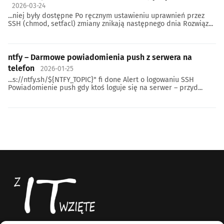
2026-03-24
...niej były dostępne Po ręcznym ustawieniu uprawnień przez
SSH (chmod, setfacl) zmiany znikają następnego dnia Rozwiąz...
ntfy – Darmowe powiadomienia push z serwera na
telefon
2026-01-25
...s://ntfy.sh/${NTFY_TOPIC}" fi done Alert o logowaniu SSH
Powiadomienie push gdy ktoś loguje się na serwer – przyd...