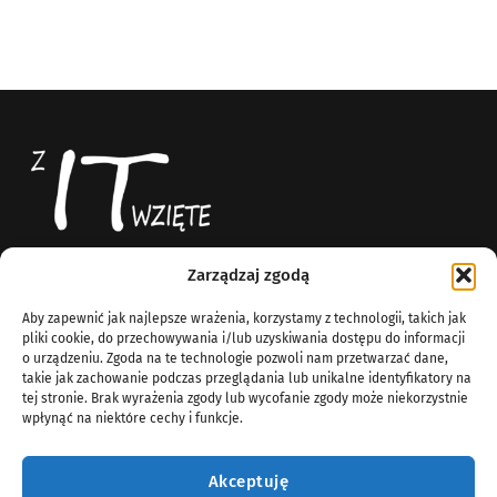
Zarządzaj zgodą
Z IT Wzięte
News
Aby zapewnić jak najlepsze wrażenia, korzystamy z technologii, takich jak
Blog technologiczny
O Nas
pliki cookie, do przechowywania i/lub uzyskiwania dostępu do informacji
Komputery
o urządzeniu. Zgoda na te technologie pozwoli nam przetwarzać dane,
info@zitwziete.org
takie jak zachowanie podczas przeglądania lub unikalne identyfikatory na
Linux
tej stronie. Brak wyrażenia zgody lub wycofanie zgody może niekorzystnie
Sieci
wpłynąć na niektóre cechy i funkcje.
Windows Server
Wirtualizacja
Akceptuję