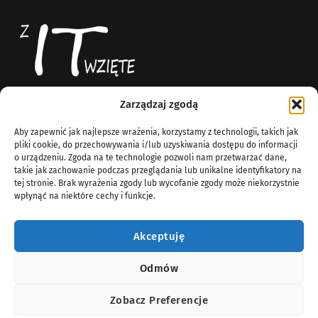
Zarządzaj zgodą
Z IT Wzięte
News
Aby zapewnić jak najlepsze wrażenia, korzystamy z technologii, takich jak
Blog technologiczny
O Nas
pliki cookie, do przechowywania i/lub uzyskiwania dostępu do informacji
Komputery
o urządzeniu. Zgoda na te technologie pozwoli nam przetwarzać dane,
info@zitwziete.org
takie jak zachowanie podczas przeglądania lub unikalne identyfikatory na
Linux
tej stronie. Brak wyrażenia zgody lub wycofanie zgody może niekorzystnie
Sieci
wpłynąć na niektóre cechy i funkcje.
Windows Server
Wirtualizacja
Akceptuję
Odmów
Zobacz Preferencje