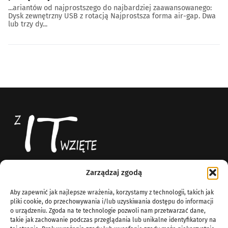
...ariantów od najprostszego do najbardziej zaawansowanego:
Dysk zewnętrzny USB z rotacją Najprostsza forma air-gap. Dwa
lub trzy dy...
Zarządzaj zgodą
Z IT Wzięte
News
Aby zapewnić jak najlepsze wrażenia, korzystamy z technologii, takich jak
Blog technologiczny
O Nas
pliki cookie, do przechowywania i/lub uzyskiwania dostępu do informacji
Komputery
o urządzeniu. Zgoda na te technologie pozwoli nam przetwarzać dane,
info@zitwziete.org
takie jak zachowanie podczas przeglądania lub unikalne identyfikatory na
Linux