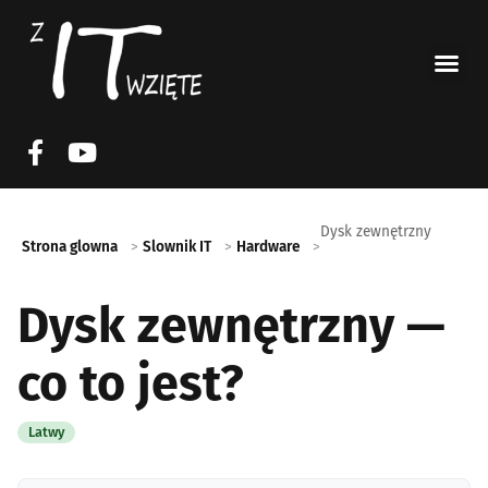
Dysk zewnętrzny
Strona glowna
Slownik IT
Hardware
Dysk zewnętrzny —
co to jest?
Latwy