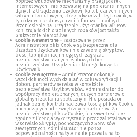
poprzez wbudowane mechanizmy przeglądarek
internetowych i nie pozwalają na pobieranie innych
danych z Urządzenia Użytkownika lub danych innych
witryn internetowych, które odwiedzał Użytkownik, w
tym danych osobowych ani informacji poufnych.
Przeniesienie na Urządzenie Użytkownika wirusów,
koni trojańskich oraz innych robaków jest także
praktycznie niemożliwe.
Cookie wewnętrzne
– zastosowane przez
Administratora pliki Cookie są bezpieczne dla
Urządzeń Użytkowników i nie zawierają skryptów,
treści lub informacji mogących zagrażać
bezpieczeństwu danych osobowych lub
bezpieczeństwu Urządzenia z którego korzysta
Użytkownik.
Cookie zewnętrzne
– Administrator dokonuje
wszelkich możliwych działań w celu weryfikacji i
doboru partnerów serwisu w kontekście
bezpieczeństwa Użytkowników. Administrator do
współpracy dobiera znanych, dużych partnerów o
globalnym zaufaniu społecznym. Nie posiada on
jednak pełnej kontroli nad zawartością plików Cookie
pochodzących od zewnętrznych partnerów. Za
bezpieczeństwo plików Cookie, ich zawartość oraz
zgodne z licencją wykorzystanie przez zainstalowane
w serwisie Skrypty, pochodzących z Serwisów
zewnętrznych, Administrator nie ponosi
odpowiedzialności na tyle na ile pozwala na to