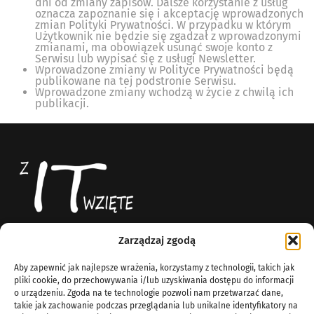
dni od zmiany zapisów. Dalsze korzystanie z usług
oznacza zapoznanie się i akceptację wprowadzonych
zmian Polityki Prywatności. W przypadku w którym
Użytkownik nie będzie się zgadzał z wprowadzonymi
zmianami, ma obowiązek usunąć swoje konto z
Serwisu lub wypisać się z usługi Newsletter.
Wprowadzone zmiany w Polityce Prywatności będą
publikowane na tej podstronie Serwisu.
Wprowadzone zmiany wchodzą w życie z chwilą ich
publikacji.
Zarządzaj zgodą
Z IT Wzięte
News
Aby zapewnić jak najlepsze wrażenia, korzystamy z technologii, takich jak
Blog technologiczny
O Nas
pliki cookie, do przechowywania i/lub uzyskiwania dostępu do informacji
Komputery
o urządzeniu. Zgoda na te technologie pozwoli nam przetwarzać dane,
info@zitwziete.org
takie jak zachowanie podczas przeglądania lub unikalne identyfikatory na
Linux