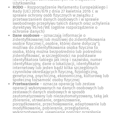
Użytkownika
RODO
– Rozporządzenie Parlamentu Europejskiego i
Rady (UE) 2016/679 z dnia 27 kwietnia 2016 r. w
sprawie ochrony osób fizycznych w związku z
przetwarzaniem danych osobowych i w sprawie
swobodnego przepływu takich danych oraz uchylenia
dyrektywy 95/46/WE (ogólne rozporządzenie o
ochronie danych)
Dane osobowe
– oznaczają informacje o
zidentyfikowanej lub możliwej do zidentyfikowania
osobie fizycznej („osobie, której dane dotyczą”);
możliwa do zidentyfikowania osoba fizyczna to
osoba, którą można bezpośrednio lub pośrednio
zidentyfikować, w szczególności na podstawie
identyfikatora takiego jak imię i nazwisko, numer
identyfikacyjny, dane o lokalizacji, identyfikator
internetowy lub jeden bądź kilka szczególnych
czynników określających fizyczną, fizjologiczną,
genetyczną, psychiczną, ekonomiczną, kulturową lub
społeczną tożsamość osoby fizycznej
Przetwarzanie
– oznacza operację lub zestaw
operacji wykonywanych na danych osobowych lub
zestawach danych osobowych w sposób
zautomatyzowany lub niezautomatyzowany, taką jak
zbieranie, utrwalanie, organizowanie,
porządkowanie, przechowywanie, adaptowanie lub
modyfikowanie, pobieranie, przeglądanie,
wykorzystywanie, ujawnianie poprzez przesłanie,