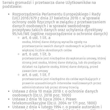
Serwis gromadzi i przetwarza dane Użytkowników na
podstawie:
Rozporządzenia Parlamentu Europejskiego i Rady
(UE) 2016/679 z dnia 27 kwietnia 2016 r. w sprawie
ochrony osób fizycznych w związku z przetwarzaniem
danych osobowych i w sprawie swobodnego
przepływu takich danych oraz uchylenia dyrektywy
95/46/WE (ogólne rozporządzenie o ochronie danych)
art. 6 ust. 1 lit. a
osoba, której dane dotyczą wyraziła zgodę na
przetwarzanie swoich danych osobowych w jednym lub
większej liczbie określonych celów
art. 6 ust. 1 lit. b
przetwarzanie jest niezbędne do wykonania umowy, której
stroną jest osoba, której dane dotyczą, lub do podjęcia
działań na żądanie osoby, której dane dotyczą, przed
zawarciem umowy
art. 6 ust. 1 lit. f
przetwarzanie jest niezbędne do celów wynikających z
prawnie uzasadnionych interesów realizowanych przez
administratora lub przez stronę trzecią
Ustawa z dnia 10 maja 2018 r. o ochronie danych
osobowych (Dz.U. 2018 poz. 1000)
Ustawa z dnia 16 lipca 2004 r. Prawo
telekomunikacyjne (Dz.U. 2004 nr 171 poz. 1800)
Ustawa z dnia 4 lutego 1994 r. o prawie autorskim i