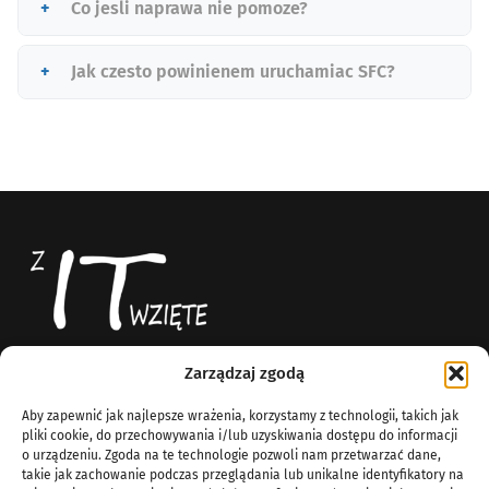
Co jesli naprawa nie pomoze?
Jak czesto powinienem uruchamiac SFC?
Zarządzaj zgodą
Z IT Wzięte
News
Aby zapewnić jak najlepsze wrażenia, korzystamy z technologii, takich jak
Blog technologiczny
O Nas
pliki cookie, do przechowywania i/lub uzyskiwania dostępu do informacji
Komputery
o urządzeniu. Zgoda na te technologie pozwoli nam przetwarzać dane,
info@zitwziete.org
takie jak zachowanie podczas przeglądania lub unikalne identyfikatory na
Linux