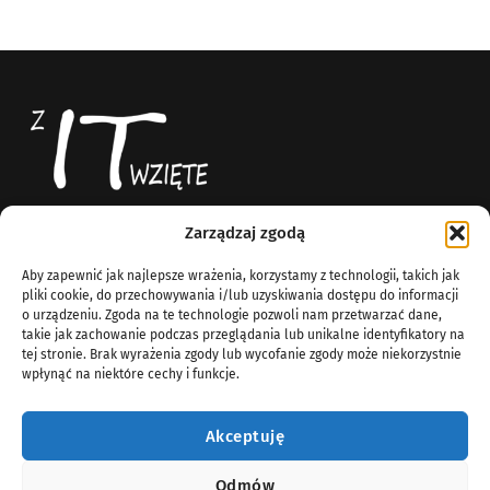
Zarządzaj zgodą
Z IT Wzięte
News
Aby zapewnić jak najlepsze wrażenia, korzystamy z technologii, takich jak
Blog technologiczny
O Nas
pliki cookie, do przechowywania i/lub uzyskiwania dostępu do informacji
Komputery
o urządzeniu. Zgoda na te technologie pozwoli nam przetwarzać dane,
info@zitwziete.org
takie jak zachowanie podczas przeglądania lub unikalne identyfikatory na
Linux
tej stronie. Brak wyrażenia zgody lub wycofanie zgody może niekorzystnie
Sieci
wpłynąć na niektóre cechy i funkcje.
Windows Server
Wirtualizacja
Akceptuję
Odmów